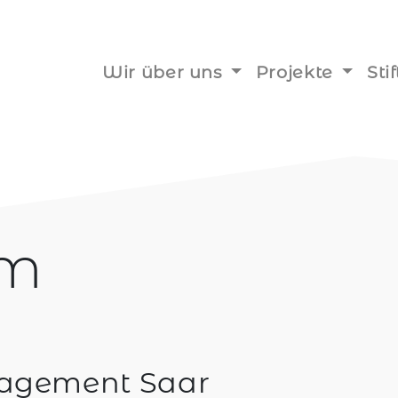
Wir über uns
Projekte
St
um
gagement Saar